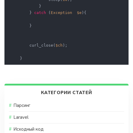
            }

        } 
catch
 (
Exception
$e
){

        }

        curl_close(
$ch
);

    }
КАТЕГОРИИ СТАТЕЙ
Парсинг
Laravel
Исходный код