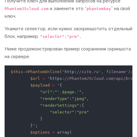
Получите ключ для выполнения запросов на ресурсе
и замените это “
” на свой
PhantomJScloud.com
phantomkey
ключ.
Укажите селектор, если нужно заскриншотить отдельный
блок, например:
"selector":"pre".
Ниже продемонстрирован пример сохранения скриншота
на сервере.
$this
->
PhantomOnline
('http:
//site.ru', filename');⁠⁠⁠⁠
$url
=
 'https:
//PhantomJScloud.com/api/brow
$payload
=
 '{

"url"
:
"'.$page.'"
,

"renderType"
:
"jpeg"
,

"renderSettings"
:{

"selector"
:
"pre"
            }

        }';

$options
=
 array(
