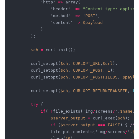
            'http' 
=>
 array(

                'header'  
=>
"Content-type: applica
                'method'  
=>
 '
POST
',

                'content' 
=>
$payload
            )

        );

$ch
=
 curl_init();

        curl_setopt(
$ch
, 
CURLOPT_URL
,
$url
);

        curl_setopt(
$ch
, 
CURLOPT_POST
, 
1
);

        curl_setopt(
$ch
, 
CURLOPT_POSTFIELDS
, 
$paylo
        curl_setopt(
$ch
, 
CURLOPT_RETURNTRANSFER
, 
tr
try
 {

if
( 
!
file_exists('img
/
screens
/
'.
$name
.'
$server_output
=
 curl_exec(
$ch
);

if
 (
$server_output
===
FALSE
) { 
/* 
                file_put_contents('img
/
screens
/
'.
$n
                sleep(
10
);
