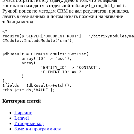
3 часа потратил на эту задачу. Дело в том, что телефоны
контактов находятся в отдельной таблице b_crm_field_multi .
Ручной поиск по методам CRM не дал результатов, пришлось
лазить в базе данных и потом искать похожий на название
таблицы метод .
<?

require($_SERVER["DOCUMENT_ROOT"] . "/bitrix/modules/ma
CModule::IncludeModule('crm');

$dbResult = CCrmFieldMulti::GetList(

	array('ID' => 'asc'),

	array(

		'ENTITY_ID' => 'CONTACT',

		'ELEMENT_ID' => 2

	)

);

$fields = $dbResult->Fetch();

echo $fields['VALUE'];
Категории статей
Парсинг
Laravel
Исходный код
Заметки программиста