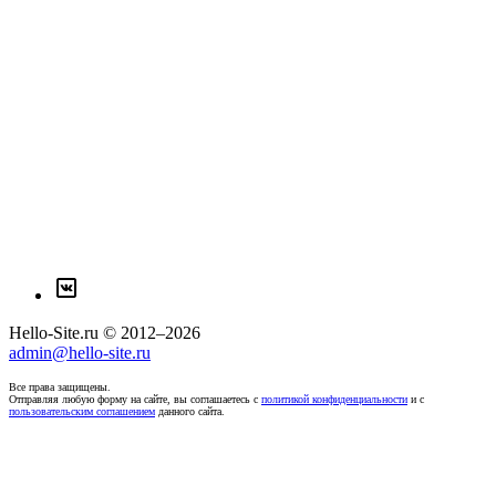
Hello-Site.ru © 2012–2026
admin@hello-site.ru
Все права защищены.
Отправляя любую форму на сайте, вы соглашаетесь с
политикой конфиденциальности
и с
пользовательским соглашением
данного сайта.