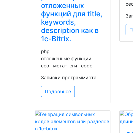
се
отложенных
функций для title,
За
keywords,
description как в
П
1c-Bitrix.
php
отложенные функции
сео
мета-теги
code
Записки программиста...
Подробнее