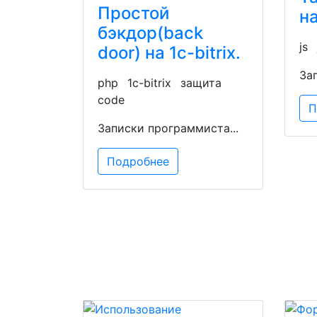
Простой
на
бэкдор(back
js
door) на 1c-bitrix.
За
php
1c-bitrix
защита
code
П
Записки программиста...
Подробнее