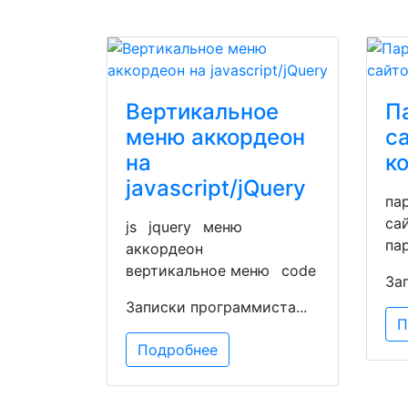
Вертикальное
П
меню аккордеон
с
на
ко
javascript/jQuery
па
са
js
jquery
меню
па
аккордеон
вертикальное меню
code
За
Записки программиста...
П
Подробнее