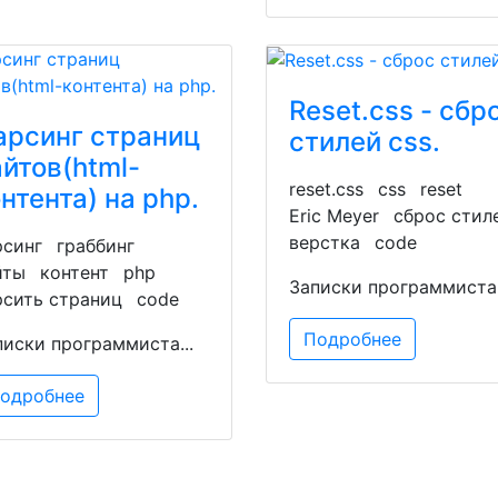
Reset.css - сбр
арсинг страниц
стилей css.
айтов(html-
reset.css
css
reset
нтента) на php.
Eric Meyer
сброс стил
верстка
code
рсинг
граббинг
йты
контент
php
Записки программиста.
рсить страниц
code
Подробнее
писки программиста...
одробнее