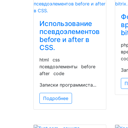
Ф
Использование
в
псевдоэлементов
bi
before и after в
ph
CSS.
вр
co
html
css
псевдоэлементы
before
За
after
code
П
Записки программиста...
Подробнее