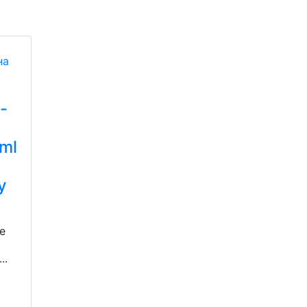
-
ml
y
e
..