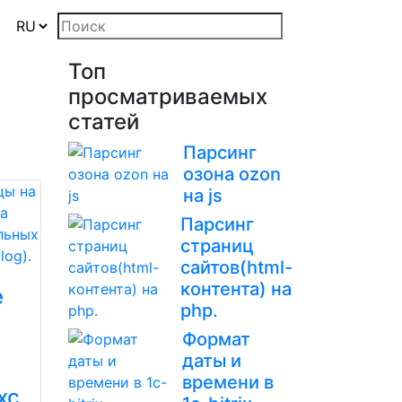
Топ
просматриваемых
статей
Парсинг
озона ozon
на js
Парсинг
страниц
сайтов(html-
контента) на
е
php.
Формат
даты и
времени в
хс