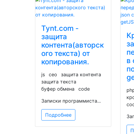
Tynt.com -
К
защита
з
контента(авторск
п
ого текста) от
в 
копирования.
п
js
сео
защита контента
ge
защита текста
буфер обмена
code
ph
кр
Записки программиста...
co
Подробнее
За
П