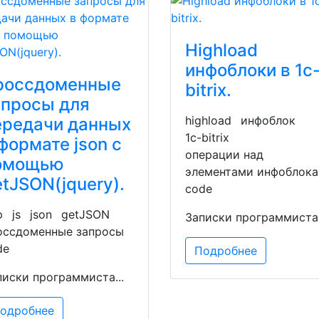
Highload
инфоблоки в 1c
россдоменные
bitrix.
апросы для
highload
инфоблок
ередачи данных
1c-bitrix
формате json c
операции над
омощью
элементами инфоблока
tJSON(jquery).
code
p
js
json
getJSON
Записки программиста.
оссдоменные запросы
de
Подробнее
писки программиста...
одробнее