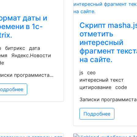
ормат даты и
Скрипт masha.js
ремени в 1c-
отметить
trix.
интересный
p
битрикс
дата
фрагмент текст
емя
Яндекс.Новости
на сайте.
de
js
сео
писки программиста...
интересный текст
цитирование
code
одробнее
Записки программиста.
Подробнее