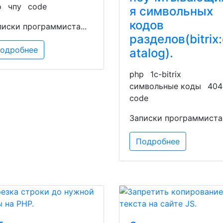
о
чпу
code
я символьных
кодов
писки программиста...
разделов(bitrix
одробнее
atalog).
php
1c-bitrix
символьные коды
404
code
Записки программиста.
Подробнее