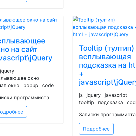
сплывающее
Tooltip (тултип) 
но на сайт
всплывающая
vascript\jQuery
подсказка на ht
jquery
+
плывающее окно
javascript\jQuer
пап окно
popup
code
js
jquery
javascript
писки программиста...
tooltip
подсказка
cod
одробнее
Записки программиста.
Подробнее