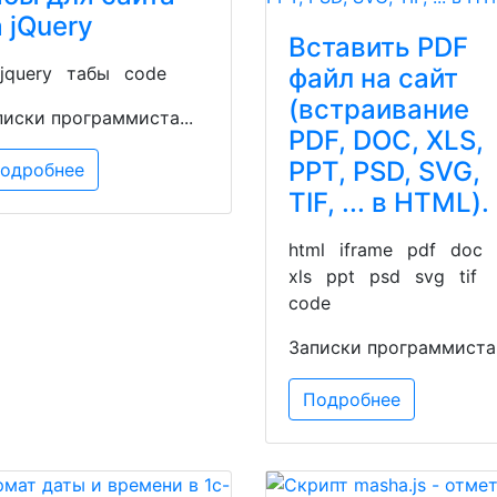
 jQuery
Вставить PDF
файл на сайт
jquery
табы
code
(встраивание
писки программиста...
PDF, DOC, XLS,
PPT, PSD, SVG,
одробнее
TIF, ... в HTML).
html
iframe
pdf
doc
xls
ppt
psd
svg
tif
code
Записки программиста.
Подробнее