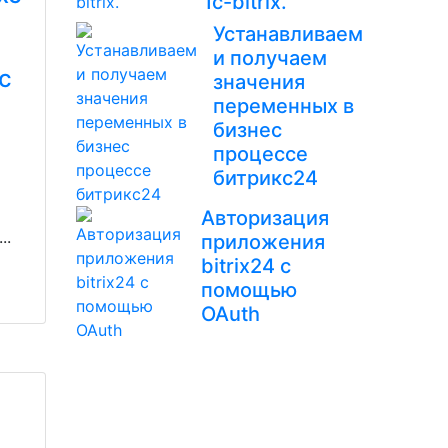
1c-bitrix.
Устанавливаем
и получаем
:c
значения
переменных в
бизнес
процессе
битрикс24
Авторизация
..
приложения
bitrix24 с
помощью
OAuth