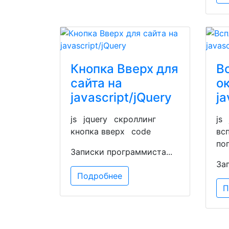
Кнопка Вверх для
В
сайта на
ок
javascript/jQuery
ja
js
jquery
скроллинг
js
кнопка вверх
code
вс
по
Записки программиста...
За
Подробнее
П