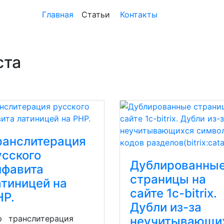
Главная
Статьи
Контакты
ста
ранслитерация
усского
Дублированны
лфавита
страницы на
атиницей на
сайте 1c-bitrix.
HP.
Дубли из-за
p
транслитерация
неучитывающи