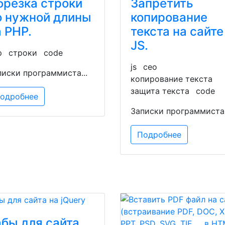
брезка строки
Запретить
о нужной длины
копирование
а PHP.
текста на сайте
JS.
p
строки
code
js
сео
писки программиста...
копирование текста
защита текста
code
одробнее
Записки программиста.
Подробнее
абы для сайта