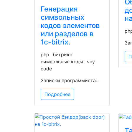
О
Генерация
д
символьных
н
кодов элементов
ph
или разделов в
1c-bitrix.
За
php
битрикс
П
символьные коды
чпу
code
Записки программиста...
Подробнее
Т