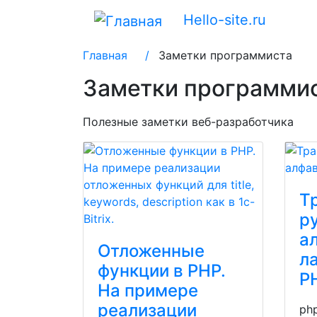
Hello-site.ru
Главная
/
Заметки программиста
Заметки программи
Полезные заметки веб-разработчика
Т
р
а
Отложенные
л
функции в PHP.
P
На примере
реализации
ph