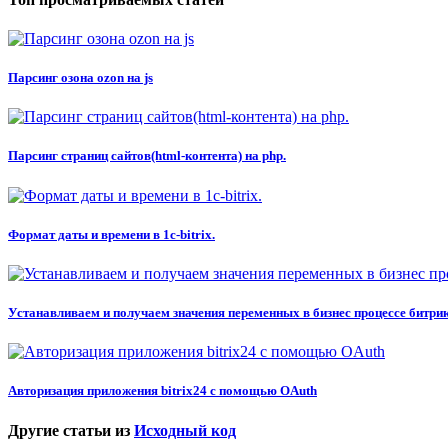
Парсинг озона ozon на js
Парсинг страниц сайтов(html-контента) на php.
Формат даты и времени в 1c-bitrix.
Устанавливаем и получаем значения переменных в бизнес процессе битри
Авторизация приложения bitrix24 с помощью OAuth
Другие статьи из
Исходный код