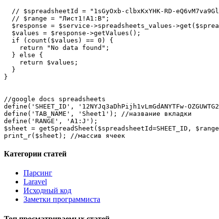
  // $spreadsheetId = "1sGyOxb-clbxKxYHK-RD-eQ6vM7va9Gl
  // $range = "Лист1!A1:B";

  $response = $service->spreadsheets_values->get($sprea
  $values = $response->getValues();

  if (count($values) == 0) {

    return "No data found";

  } else {

    return $values;

  }

}

//google docs spreadsheets

define('SHEET_ID', '12NYJq3aDhPijh1vLmGdANYTFw-OZGUWTG2
define('TAB_NAME', 'Sheet1'); //название вкладки

define('RANGE', 'A1:J');

$sheet = getSpreadSheet($spreadsheetId=SHEET_ID, $range
print_r($sheet); //массив ячеек
Категории статей
Парсинг
Laravel
Исходный код
Заметки программиста
Топ просматриваемых статей