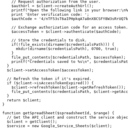
    // Request authorization from the user.

    $authUrl = $client->createAuthUrl();

    printf("Open the following link in your browser:\n%
    print 'Enter verification code: ';

    $authCode = '4/nTF53sT6aIPHpkqA7a8nX8CSFY8W3sRrUQ7k
    // Exchange authorization code for an access token.

    $accessToken = $client->authenticate($authCode);

    // Store the credentials to disk.

    if(!file_exists(dirname($credentialsPath))) {

      mkdir(dirname($credentialsPath), 0700, true);

    }

    file_put_contents($credentialsPath, $accessToken);

    printf("Credentials saved to %s\n", $credentialsPat
  }

  $client->setAccessToken($accessToken);

  // Refresh the token if it's expired.

  if ($client->isAccessTokenExpired()) {

    $client->refreshToken($client->getRefreshToken());

    file_put_contents($credentialsPath, $client->getAcc
  }

  return $client;

}

function getSpreadSheet($spreadsheetId, $range) {

  // Get the API client and construct the service objec
  $client = getClient();

  $service = new Google_Service_Sheets($client);
