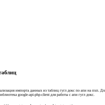
таблиц
hp. Реализация импорта данных из таблиц гугл докс по апи на пхп. Д
лиотека google-api-php-client для работы с апи гугл докс.