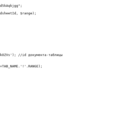
d5kAqkjgg";

dsheetId, $range);

kOZVs'); //id документа-таблицы

=TAB_NAME.'!'.RANGE);
