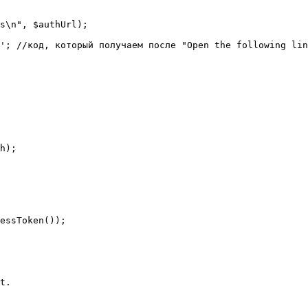
s\n", $authUrl);

'; //код, который получаем после "Open the following lin
h);

essToken());

t.
