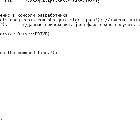
__DIR__ . '/google-api-php-client/src');

енис в консоли разработчика

ets.googleapis.com-php-quickstart.json'); //токены, кото
нсоли

ervice_Drive::DRIVE)

on the command line.');

.
