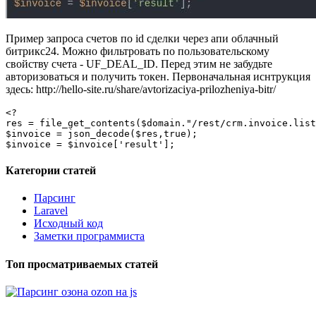
Пример запроса счетов по id сделки через апи облачный
битрикс24. Можно фильтровать по пользовательскому
свойству счета - UF_DEAL_ID. Перед этим не забудьте
авторизоваться и получить токен. Первоначальная иснтрукция
здесь: http://hello-site.ru/share/avtorizaciya-prilozheniya-bitr/
<?

res = file_get_contents($domain."/rest/crm.invoice.list
$invoice = json_decode($res,true);

$invoice = $invoice['result'];
Категории статей
Парсинг
Laravel
Исходный код
Заметки программиста
Топ просматриваемых статей