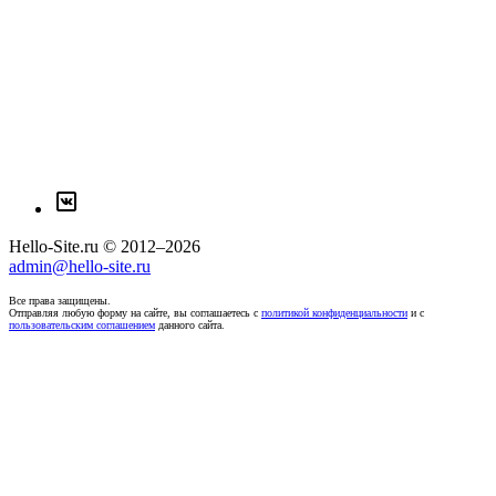
Hello-Site.ru © 2012–2026
admin@hello-site.ru
Все права защищены.
Отправляя любую форму на сайте, вы соглашаетесь с
политикой конфиденциальности
и с
пользовательским соглашением
данного сайта.