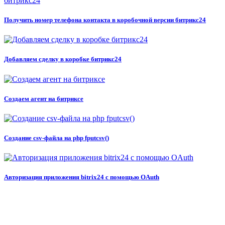
Получить номер телефона контакта в коробочной версии битрикс24
Добавляем сделку в коробке битрикс24
Создаем агент на битриксе
Создание csv-файла на php fputcsv()
Авторизация приложения bitrix24 с помощью OAuth