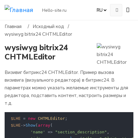
Hello-site.ru
Главная
/
Исходный код
/
wysiwyg bitrix24 CHTMLEditor
wysiwyg bitrix24
CHTMLEditor
Визивиг битрикс24 CHTMLEditor. Пример вызова
визивига (визуального редактора) в битрикс24. В
параметрах можно указать желаемые инструменты для
редактора, подставить контент, настроить размеры и
т.д.
$LHE
 = 
new
CHTMLEditor
$LHE
->
Show
(
array
( 

'name'
 => 
"section_description"
, 
