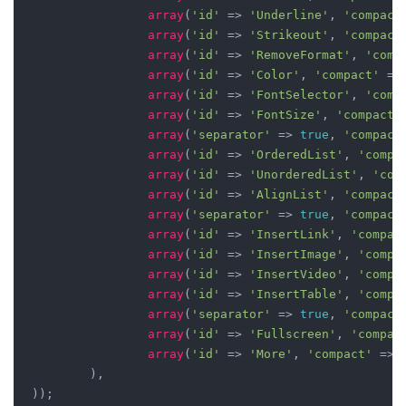
array
(
'id'
 => 
'Underline'
, 
'compact
array
(
'id'
 => 
'Strikeout'
, 
'compact
array
(
'id'
 => 
'RemoveFormat'
, 
'comp
array
(
'id'
 => 
'Color'
, 
'compact'
 =>
array
(
'id'
 => 
'FontSelector'
, 
'comp
array
(
'id'
 => 
'FontSize'
, 
'compact'
array
(
'separator'
 => 
true
, 
'compact
array
(
'id'
 => 
'OrderedList'
, 
'compa
array
(
'id'
 => 
'UnorderedList'
, 
'com
array
(
'id'
 => 
'AlignList'
, 
'compact
array
(
'separator'
 => 
true
, 
'compact
array
(
'id'
 => 
'InsertLink'
, 
'compac
array
(
'id'
 => 
'InsertImage'
, 
'compa
array
(
'id'
 => 
'InsertVideo'
, 
'compa
array
(
'id'
 => 
'InsertTable'
, 
'compa
array
(
'separator'
 => 
true
, 
'compact
array
(
'id'
 => 
'Fullscreen'
, 
'compac
array
(
'id'
 => 
'More'
, 
'compact'
 => 
	), 

)); 