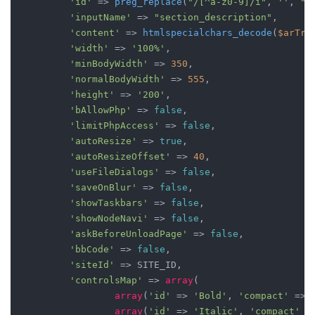
'id'
 => 
preg_replace
(
"/[^a-z0-9]/i"
, 
''
, 
"P
'inputName'
 => 
"section_description"
, 

'content'
 => 
htmlspecialchars_decode
(
$arTre
'width'
 => 
'100%'
, 

'minBodyWidth'
 => 
350
, 

'normalBodyWidth'
 => 
555
, 

'height'
 => 
'200'
, 

'bAllowPhp'
 => 
false
, 

'limitPhpAccess'
 => 
false
, 

'autoResize'
 => 
true
, 

'autoResizeOffset'
 => 
40
, 

'useFileDialogs'
 => 
false
, 

'saveOnBlur'
 => 
false
, 

'showTaskbars'
 => 
false
, 

'showNodeNavi'
 => 
false
, 

'askBeforeUnloadPage'
 => 
false
, 

'bbCode'
 => 
false
, 

'siteId'
 => SITE_ID, 

'controlsMap'
 => 
array
( 

array
(
'id'
 => 
'Bold'
, 
'compact'
 => 
array
(
'id'
 => 
'Italic'
, 
'compact'
 =