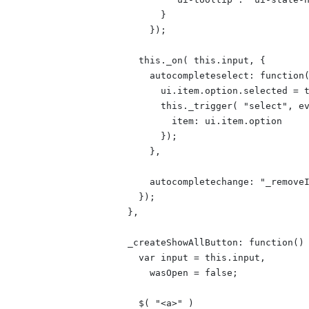
            }

          });

        this._on( this.input, {

          autocompleteselect: function(
            ui.item.option.selected = t
            this._trigger( "select", ev
              item: ui.item.option

            });

          },

          autocompletechange: "_removeI
        });

      },

      _createShowAllButton: function() 
        var input = this.input,

          wasOpen = false;

        $( "<a>" )
