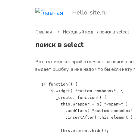
Hello-site.ru
Главная
/
Исходный код
/
поиск в select
поиск в select
Вот тут код который отвечает за поиск в опц
выдает ошибку, а мне надо что бы если нету 
$( function() {

    $.widget( "custom.combobox", {

      _create: function() {

        this.wrapper = $( "<span>" )

          .addClass( "custom-combobox" 
          .insertAfter( this.element );
        this.element.hide();
