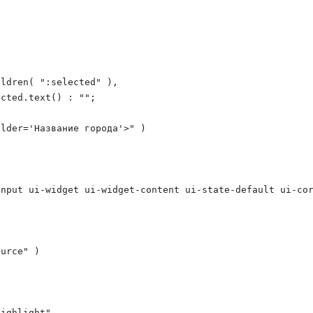


ldren( ":selected" ),

cted.text() : "";

lder='Название города'>" )

nput ui-widget ui-widget-content ui-state-default ui-cor
urce" )

ighlight"
