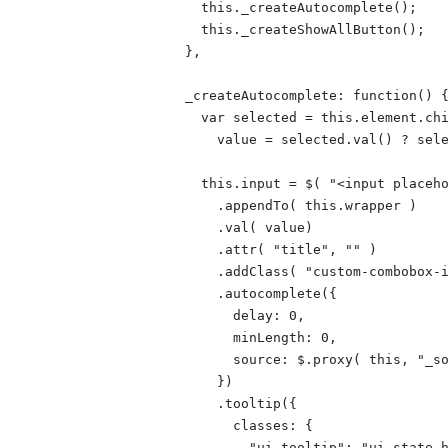
        this._createAutocomplete();

        this._createShowAllButton();

      },

      _createAutocomplete: function() {
        var selected = this.element.chi
          value = selected.val() ? sele
        this.input = $( "<input placeho
          .appendTo( this.wrapper )

          .val( value)

          .attr( "title", "" )

          .addClass( "custom-combobox-i
          .autocomplete({

            delay: 0,

            minLength: 0,

            source: $.proxy( this, "_so
          })

          .tooltip({

            classes: {

              "ui-tooltip": "ui-state-h