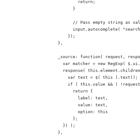
              return;

            }

            // Pass empty string as val
            input.autocomplete( "search
          });

      },

      _source: function( request, respo
        var matcher = new RegExp( $.ui.
        response( this.element.children
          var text = $( this ).text();

          if ( this.value && ( !request
            return {

              label: text,

              value: text,

              option: this

            };

        }) );

      },
