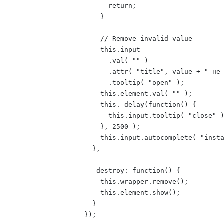
          return;

        }

        // Remove invalid value

        this.input

          .val( "" )

          .attr( "title", value + " не 
          .tooltip( "open" );

        this.element.val( "" );

        this._delay(function() {

          this.input.tooltip( "close" )
        }, 2500 );

        this.input.autocomplete( "insta
      },

      _destroy: function() {

        this.wrapper.remove();

        this.element.show();

      }

    });
