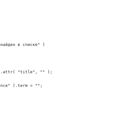
найден в списке" )

.attr( "title", "" );

nce" ).term = "";
