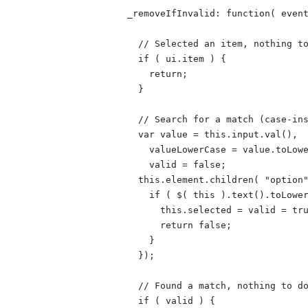
      _removeIfInvalid: function( event
        // Selected an item, nothing to
        if ( ui.item ) {

          return;

        }

        // Search for a match (case-ins
        var value = this.input.val(),

          valueLowerCase = value.toLowe
          valid = false;

        this.element.children( "option"
          if ( $( this ).text().toLower
            this.selected = valid = tru
            return false;

          }

        });

        // Found a match, nothing to do
        if ( valid ) {
