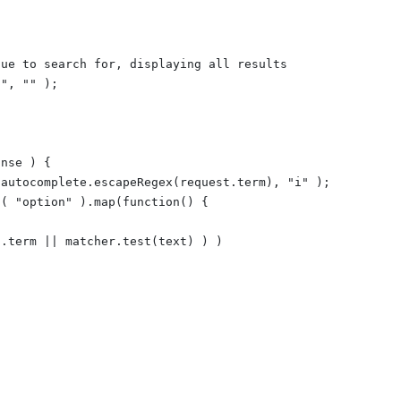
ue to search for, displaying all results

", "" );

nse ) {

autocomplete.escapeRegex(request.term), "i" );

( "option" ).map(function() {

.term || matcher.test(text) ) )
