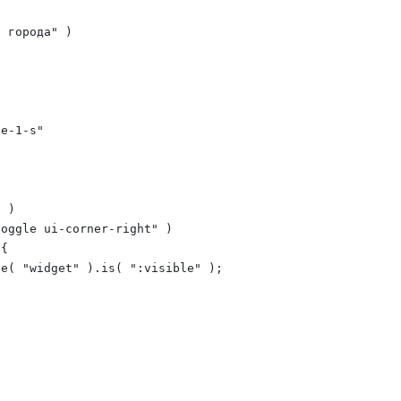
 города" )

e-1-s"

 )

oggle ui-corner-right" )

{

e( "widget" ).is( ":visible" );


