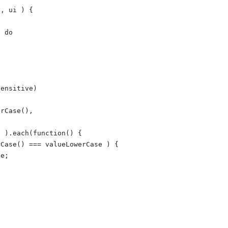
, ui ) {

 do

ensitive)

rCase(),

 ).each(function() {

Case() === valueLowerCase ) {

e;


