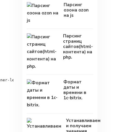
Парсинг
озона ozon
на js
Парсинг
страниц
сайтов(html-
контента) на
php.
ner-left" )

Формат
даты и
времени в
1c-bitrix.
Устанавливаем
и получаем
значения