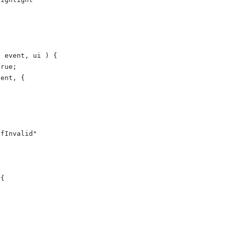
 event, ui ) {

rue;

ent, {

fInvalid"

{
