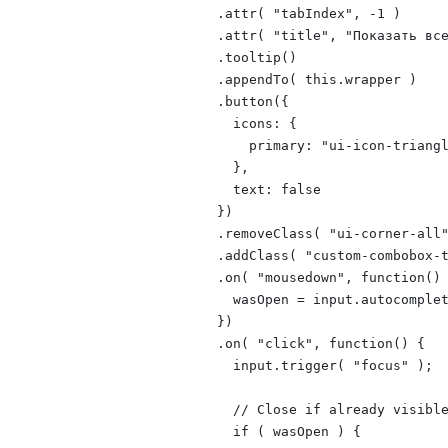
          .attr( "tabIndex", -1 )

          .attr( "title", "Показать все
          .tooltip()

          .appendTo( this.wrapper )

          .button({

            icons: {

              primary: "ui-icon-triangl
            },

            text: false

          })

          .removeClass( "ui-corner-all"
          .addClass( "custom-combobox-t
          .on( "mousedown", function() 
            wasOpen = input.autocomplet
          })

          .on( "click", function() {

            input.trigger( "focus" );

            // Close if already visible
            if ( wasOpen ) {
