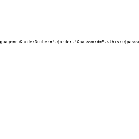
guage=ru&orderNumber=".$order."&password=".$this::$passw