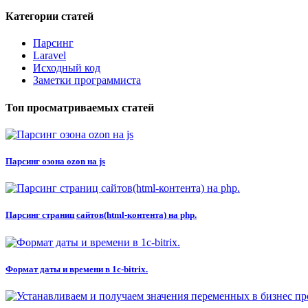
Категории статей
Парсинг
Laravel
Исходный код
Заметки программиста
Топ просматриваемых статей
Парсинг озона ozon на js
Парсинг страниц сайтов(html-контента) на php.
Формат даты и времени в 1c-bitrix.