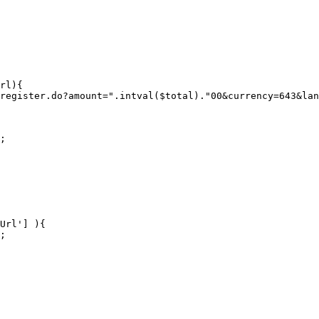
register.do?amount=".intval($total)."00&currency=643&lan
;

Url'] ){

;
