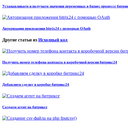
Устанавливаем и получаем значения переменных в бизнес процессе битри
Авторизация приложения bitrix24 с помощью OAuth
Другие статьи из
Исходный код
Получить номер телефона контакта в коробочной версии битрикс24
Добавляем сделку в коробке битрикс24
Создаем агент на битриксе