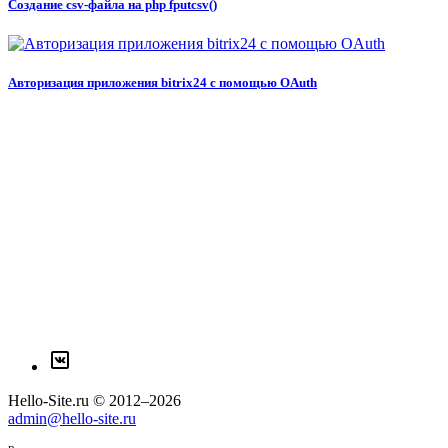
Создание csv-файла на php fputcsv()
Авторизация приложения bitrix24 с помощью OAuth
Hello-Site.ru © 2012–2026
admin@hello-site.ru