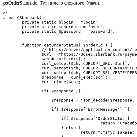
getOrderStatus.do. Тут ничего сложного. Удачи.
<?

class CSberbank{

	private static $login = "login";

	private static $username = "user";

	private static $password = "password";

	function getOrderStatus( $orderId ) {

		// https:/server/application_context/rest/getOrderStatus.do? orderId=b8d70aa7-bfb3-4f94-b7bb-aec7273e1fce&language=ru&password=password&userName=userName

		$url = "https://3dsec.sberbank.ru/payment/rest/getOrderStatus.do?orderId=".$orderId."&language=ru&password=".$this::$password."&userName=".$this::$username;

		$ch = curl_init();

		curl_setopt($ch, CURLOPT_URL, $url);

		curl_setopt($ch, CURLOPT_RETURNTRANSFER, true);

		curl_setopt($ch, CURLOPT_SSL_VERIFYPEER, false);

		$response = curl_exec($ch);

		curl_close($ch);

		if( $response ){

		    $response = json_decode($response, true);

		    if( $response['ErrorMessage'] ){

		    	if( $response['OrderStatus'] == 2 ){

					return "Спасибо, заказ №".$response['OrderNumber']." оплачен.";

		    	} else {

		    		return "Статус заказа: ".$response['ErrorMessage'];

		    	}
