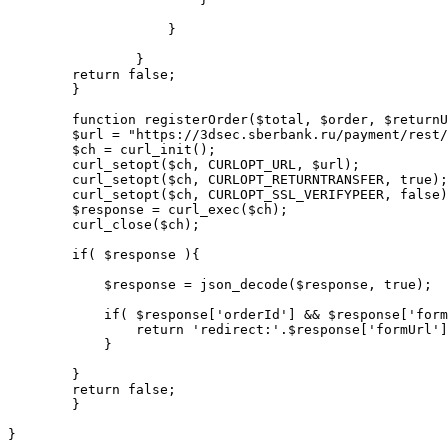
		    }

		}

        return false;

	}

	function registerOrder($total, $order, $returnUrl){

        $url = "https://3dsec.sberbank.ru/payment/rest/
        $ch = curl_init();

        curl_setopt($ch, CURLOPT_URL, $url);

        curl_setopt($ch, CURLOPT_RETURNTRANSFER, true);

        curl_setopt($ch, CURLOPT_SSL_VERIFYPEER, false)
        $response = curl_exec($ch);

        curl_close($ch);

        if( $response ){

            $response = json_decode($response, true);

            if( $response['orderId'] && $response['form
                return 'redirect:'.$response['formUrl']
            }

        }

        return false;

	}

}