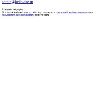
admin@hello-site.ru
Все права защищены.
Отправляя любую форму на сайте, вы соглашаетесь с
политикой конфиденциальности
и с
пользовательским соглашением
данного сайта.