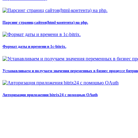
Парсинг страниц сайтов(html-контента) на php.
Формат даты и времени в 1c-bitrix.
Устанавливаем и получаем значения переменных в бизнес процессе битри
Авторизация приложения bitrix24 с помощью OAuth