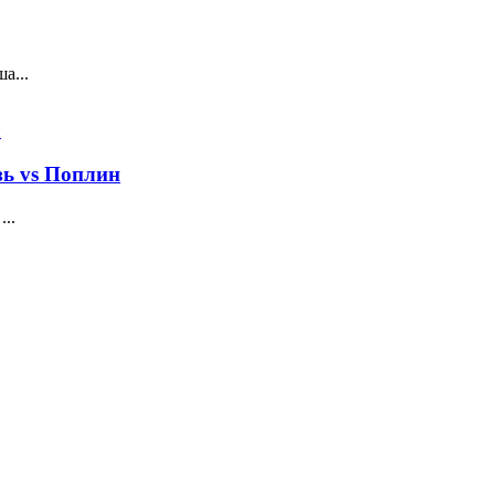
а...
зь vs Поплин
..